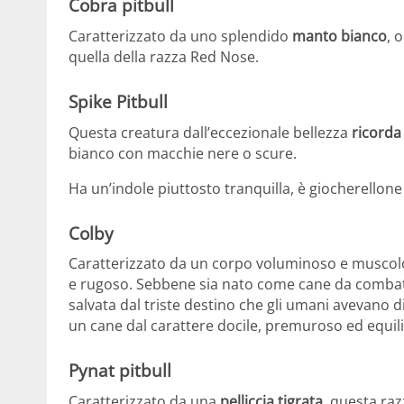
Cobra pitbull
Caratterizzato da uno splendido
manto bianco
, 
quella della razza Red Nose.
Spike Pitbull
Questa creatura dall’eccezionale bellezza
ricorda
bianco con macchie nere o scure.
Ha un’indole piuttosto tranquilla, è giocherellone 
Colby
Caratterizzato da un corpo voluminoso e muscolo
e rugoso. Sebbene sia nato come cane da combat
salvata dal triste destino che gli umani avevano di
un cane dal carattere docile, premuroso ed equil
Pynat pitbull
Caratterizzato da una
pelliccia tigrata
, questa raz