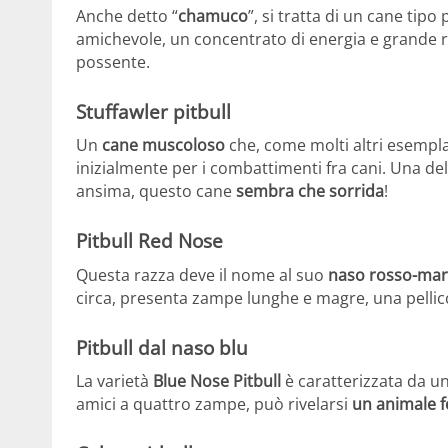
Anche detto “
chamuco
”, si tratta di un cane tipo
amichevole, un concentrato di energia e grande r
possente.
Stuffawler pitbull
Un
cane muscoloso
che, come molti altri esempla
inizialmente per i combattimenti fra cani. Una del
ansima, questo cane
sembra che sorrida
!
Pitbull Red Nose
Questa razza deve il nome al suo
naso rosso-ma
circa, presenta zampe lunghe e magre, una pellic
Pitbull dal naso blu
La varietà
Blue Nose Pitbull
è caratterizzata da un
amici a quattro zampe, può rivelarsi
un animale f