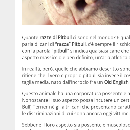
Quante
razze di Pitbull
ci sono nel mondo? E qual è
parla di cani di
“razza” Pitbull
, c’è sempre il risch
con la parola “
pitbull
” si indica qualsiasi cane c
aspetto massiccio e ben definito, un’aria atletica 
In realtà, però, quelle che abbiamo descritto sono
ritiene che il vero e proprio pitbull sia invece il c
taglia media, nato dall’incrocio fra un
Old English 
Questo animale ha una corporatura possente e m
Nonostante il suo aspetto possa incutere un certo
Bull) Terrier né gli altri cani che presentano cara
le discriminazioni di cui sono ancora oggi vittime.
Sebbene il loro aspetto sia possente e muscoloso,