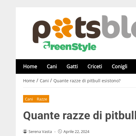
Home
Cani
Gatti
Criceti
Conigli
/
/
Home
Cani
Quante razze di pitbull esistono?
Cani
Razze
Quante razze di pitbul
Serena Vasta
-
Aprile 22, 2024