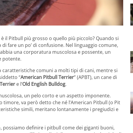
 il Pitbull più grosso o quello più piccolo? Quando si
io di fare un po’ di confusione. Nel linguaggio comune,
he abbia una corporatura muscolosa e possente, un
e potente.
 caratteristiche comuni a molti tipi di cani, mentre si
osiddetto “
American Pitbull Terrier
” (APBT), un cane di
Terrier
e l’
Old English Bulldog
.
uscolosa, un pelo corto e un aspetto imponente.
 timore, va però detto che né l’American Pitbull (o Pit
tteristiche simili, meritano lontanamente i pregiudizi e
 possiamo definire i pitbull come dei giganti buoni,