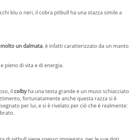
occhi blu o neri, il cobra pitbull ha una stazza simile a
 molto un dalmata
, è infatti caratterizzato da un manto
e pieno di vita e di energia.
so, il
colby
ha una testa grande e un muso schiacciato
timento, fortunatamente anche questa razza si è
segnato per lui, e si è rivelato per ciò che è realmente:
ibrato.
za di pitbull viene spesso impiegata, per le sue doti