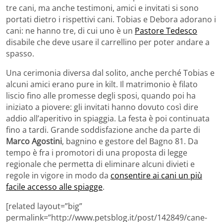
tre cani, ma anche testimoni, amici e invitati si sono
portati dietro i rispettivi cani. Tobias e Debora adorano i
cani: ne hanno tre, di cui uno è un
Pastore Tedesco
disabile che deve usare il carrellino per poter andare a
spasso.
Una cerimonia diversa dal solito, anche perché Tobias e
alcuni amici erano pure in kilt. Il matrimonio è filato
liscio fino alle promesse degli sposi, quando poi ha
iniziato a piovere: gli invitati hanno dovuto così dire
addio all’aperitivo in spiaggia. La festa è poi continuata
fino a tardi. Grande soddisfazione anche da parte di
Marco Agostini
, bagnino e gestore del Bagno 81. Da
tempo è fra i promotori di una proposta di legge
regionale che permetta di eliminare alcuni divieti e
regole in vigore in modo da
consentire ai cani un più
facile accesso alle spiagge
.
[related layout=”big”
permalink=”http://www.petsblog.it/post/142849/cane-