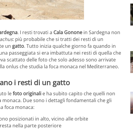
Sardegna
. I resti trovati a
Cala Gonone
in Sardegna non
achus
: più probabile che si tratti dei resti di un
te un
gatto
. Tutto inizia qualche giorno fa quando in
a passeggiata si era imbattuta nei resti di quella che
va scattato delle foto che solo adesso sono arrivate
lla onlus che studia la foca monaca nel Mediterraneo.
no i resti di un gatto
uto le
foto originali
e ha subito capito che quelli non
a monaca. Due sono i dettagli fondamentali che gli
na foca monaca:
no posizionati in alto, vicino alle orbite
cresta nella parte posteriore