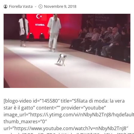
Fiorella Vasta
-
Novembre 9, 2018
[blogo-video id=”145580″ title=”Sfilata di moda: la vera
star è il gatto” content=”” provider=”youtube”
image_url=”https://i.ytimg.com/vi/nNbyNb2TnJ8/hqdefault
thumb_maxres=”0″
url=”https://www.youtube.com/watch?v=nNbyNb2TnJ8″