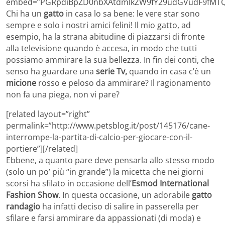
embed=”PGRpdiBpZD0nbXAtdmlkZW9fY29udGVudF9fMTQ
Chi ha un
gatto
in casa lo sa bene: le vere star sono
sempre e solo i nostri amici felini! Il mio gatto, ad
esempio, ha la strana abitudine di piazzarsi di fronte
alla televisione quando è accesa, in modo che tutti
possiamo ammirare la sua bellezza. In fin dei conti, che
senso ha guardare una
serie Tv,
quando in casa c’è un
micione
rosso e peloso da ammirare? Il ragionamento
non fa una piega, non vi pare?
[related layout=”right”
permalink=”http://www.petsblog.it/post/145176/cane-
interrompe-la-partita-di-calcio-per-giocare-con-il-
portiere”][/related]
Ebbene, a quanto pare deve pensarla allo stesso modo
(solo un po’ più “in grande”) la micetta che nei giorni
scorsi ha sfilato in occasione dell’
Esmod International
Fashion Show
. In questa occasione, un adorabile
gatto
randagio
ha infatti deciso di salire in passerella per
sfilare e farsi ammirare da appassionati (di moda) e