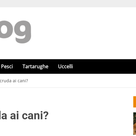
Pesci
Tartarughe
Uccelli
cruda ai cani?
a ai cani?