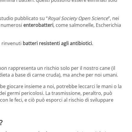
imina i batteri: questi possono essere eliminati solo
studio pubblicato su “
Royal Society Open Science
”, nei
no numerosi
enterobatteri
, come salmonelle, Escherichia
i rinvenuti
batteri resistenti agli antibiotici
.
on rappresenta un rischio solo per il nostro cane (il
dieta a base di carne cruda), ma anche per noi umani.
e giocare insieme a noi, potrebbe leccarci le mani o la
 dei germi pericolosi. La trasmissione, peraltro, può
on le feci, e ciò può esporci al rischio di sviluppare
?