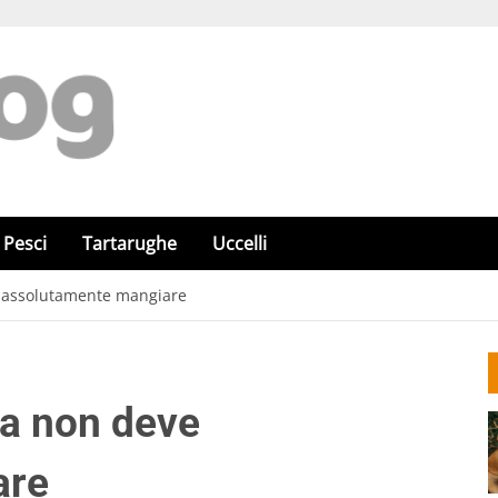
Pesci
Tartarughe
Uccelli
e assolutamente mangiare
sa non deve
are