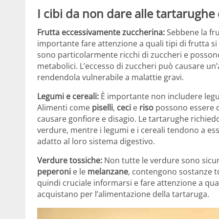
I cibi da non dare alle tartarughe 
Frutta eccessivamente zuccherina:
Sebbene la fru
importante fare attenzione a quali tipi di frutta s
sono particolarmente ricchi di zuccheri e possono
metabolici. L’eccesso di zuccheri può causare un’
rendendola vulnerabile a malattie gravi.
Legumi e cereali:
È importante non includere legum
Alimenti come
piselli
,
ceci
e
riso
possono essere di
causare gonfiore e disagio. Le tartarughe richiedo
verdure, mentre i legumi e i cereali tendono a esse
adatto al loro sistema digestivo.
Verdure tossiche:
Non tutte le verdure sono sicure
peperoni
e le
melanzane
, contengono sostanze to
quindi cruciale informarsi e fare attenzione a qual
acquistano per l’alimentazione della tartaruga.