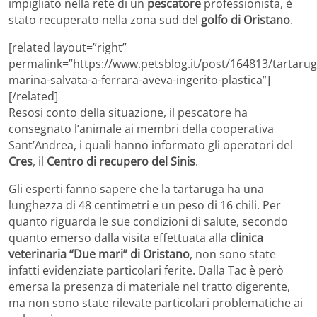
impigliato nella rete di un
pescatore
professionista, è
stato recuperato nella zona sud del
golfo di Oristano
.
[related layout=”right”
permalink=”https://www.petsblog.it/post/164813/tartarug
marina-salvata-a-ferrara-aveva-ingerito-plastica”]
[/related]
Resosi conto della situazione, il pescatore ha
consegnato l’animale ai membri della cooperativa
Sant’Andrea, i quali hanno informato gli operatori del
Cres
, il
Centro di recupero del Sinis
.
Gli esperti fanno sapere che la tartaruga ha una
lunghezza di 48 centimetri e un peso di 16 chili. Per
quanto riguarda le sue condizioni di salute, secondo
quanto emerso dalla visita effettuata alla
clinica
veterinaria “Due mari” di Oristano
, non sono state
infatti evidenziate particolari ferite. Dalla Tac è però
emersa la presenza di materiale nel tratto digerente,
ma non sono state rilevate particolari problematiche ai