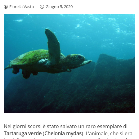
Fiorella Vasta
-
Giugno 5, 2020
Nei giorni scorsi è stato salvato un raro esemplare di
Tartaruga verde
(
Chelonia mydas
). L’animale, che si era