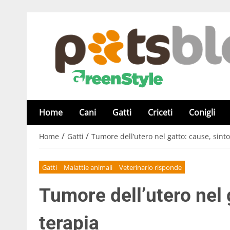
Home
Cani
Gatti
Criceti
Conigli
/
/
Home
Gatti
Tumore dell’utero nel gatto: cause, sint
Gatti
Malattie animali
Veterinario risponde
Tumore dell’utero nel 
terapia