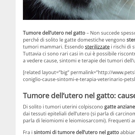
Tumore dell’utero nel gatto
– Non succede spesso 
perché di solito le gatte domestiche vengono
ste
tumori mammari. Essendo
sterilizzate
i rischi di
Tuttavia ci sono rari casi in cui è possibile risco
a vedere cause, sintomi e terapie dei tumori dell’u
[related layout=”big” permalink=”http://www.pet
coniglio-cause-sintomi-e-terapia-veterinario-petsb
Tumore dell’utero nel gatto: caus
Di solito i tumori uterini colpiscono
gatte anziane
dai tessuti epiteliali dell’utero (si parla di carci
parla di leiomiomi e leiomiosarcomi). Frequenti 
Fra i
sintomi di tumore dell’utero nel gatto
abbia