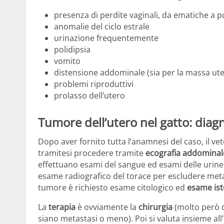
presenza di perdite vaginali, da ematiche a 
anomalie del ciclo estrale
urinazione frequentemente
polidipsia
vomito
distensione addominale (sia per la massa uter
problemi riproduttivi
prolasso dell’utero
Tumore dell’utero nel gatto: diagn
Dopo aver fornito tutta l’anamnesi del caso, il ve
tramitesi procedere tramite
ecografia addominal
effettuano esami del sangue ed esami delle urine 
esame radiografico del torace per escludere meta
tumore è richiesto esame citologico ed
esame ist
La
terapia
è ovviamente la
chirurgia
(molto però d
siano metastasi o meno). Poi si valuta insieme al