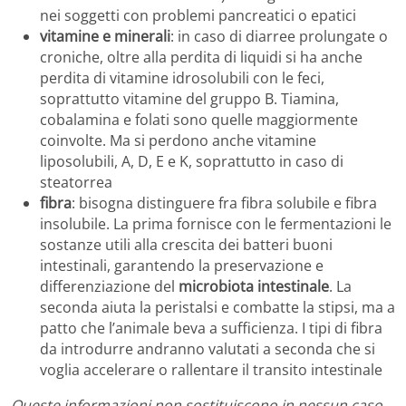
nei soggetti con problemi pancreatici o epatici
vitamine e minerali
: in caso di diarree prolungate o
croniche, oltre alla perdita di liquidi si ha anche
perdita di vitamine idrosolubili con le feci,
soprattutto vitamine del gruppo B. Tiamina,
cobalamina e folati sono quelle maggiormente
coinvolte. Ma si perdono anche vitamine
liposolubili, A, D, E e K, soprattutto in caso di
steatorrea
fibra
: bisogna distinguere fra fibra solubile e fibra
insolubile. La prima fornisce con le fermentazioni le
sostanze utili alla crescita dei batteri buoni
intestinali, garantendo la preservazione e
differenziazione del
microbiota intestinale
. La
seconda aiuta la peristalsi e combatte la stipsi, ma a
patto che l’animale beva a sufficienza. I tipi di fibra
da introdurre andranno valutati a seconda che si
voglia accelerare o rallentare il transito intestinale
Queste informazioni non sostituiscono in nessun caso