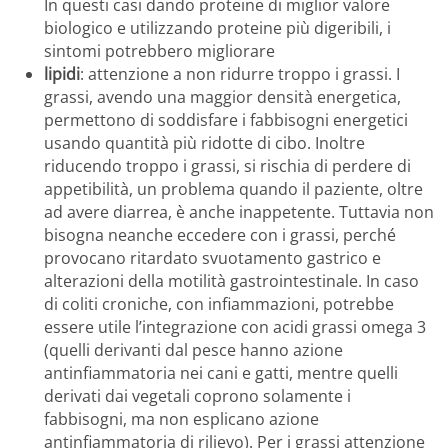
In questi casi dando proteine di miglior valore
biologico e utilizzando proteine più digeribili, i
sintomi potrebbero migliorare
lipidi
: attenzione a non ridurre troppo i grassi. I
grassi, avendo una maggior densità energetica,
permettono di soddisfare i fabbisogni energetici
usando quantità più ridotte di cibo. Inoltre
riducendo troppo i grassi, si rischia di perdere di
appetibilità, un problema quando il paziente, oltre
ad avere diarrea, è anche inappetente. Tuttavia non
bisogna neanche eccedere con i grassi, perché
provocano ritardato svuotamento gastrico e
alterazioni della motilità gastrointestinale. In caso
di coliti croniche, con infiammazioni, potrebbe
essere utile l’integrazione con acidi grassi omega 3
(quelli derivanti dal pesce hanno azione
antinfiammatoria nei cani e gatti, mentre quelli
derivati dai vegetali coprono solamente i
fabbisogni, ma non esplicano azione
antinfiammatoria di rilievo). Per i grassi attenzione