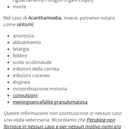
riguarderanno i singoli organi colpiti)
morte
Nel caso di
Acanthamoeba
, invece, potremo notare
come
sintomi
:
anoressia
abbatimento
letargia
febbre
scolo oculonasale
infezioni della cornea
infezioni cutanee
dispnea
incoordinazione motoria
convulsioni
meningoencefalite granulomatosa
Queste informazioni non sostituiscono in nessun caso
una visita veterinaria. Ricordiamo che
Petsblog non
fornisce in nessun caso e per nessun motivo nomi e/o