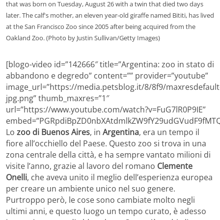
that was born on Tuesday, August 26 with a twin that died two days
later. The calf's mother, an eleven year-old giraffe named Bititi, has lived
at the San Francisco Zoo since 2005 after being acquired from the
Oakland Zoo. (Photo by Justin Sullivan/Getty Images)
[blogo-video id=”142666″ title=”Argentina: zoo in stato di
abbandono e degredo” content=”” provider=”youtube”
image_url=”https://media.petsblog.it/8/8f9/maxresdefault
jpg.png” thumb_maxres=”1″
url=”https://www.youtube.com/watch?v=FuG7lR0P9IE”
embed=”PGRpdiBpZD0nbXAtdmlkZW9fY29udGVudF9fMTQy
Lo
zoo di Buenos Aires
, in
Argentina
, era un tempo il
fiore all’occhiello del Paese. Questo zoo si trova in una
zona centrale della città, e ha sempre vantato milioni di
visite l’anno, grazie al lavoro del romano
Clemente
Onelli
, che aveva unito il meglio dell’esperienza europea
per creare un ambiente unico nel suo genere.
Purtroppo però, le cose sono cambiate molto negli
ultimi anni, e questo luogo un tempo curato, è adesso