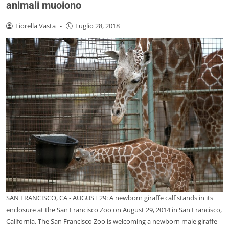
animali muoiono
Fiorella Vasta
-
Luglio 28, 2018
SAN FRANCISCO, CA - AUGUST 29: A newborn giraffe calf stands in its
enclosure at the San Francisco Zoo on August 29, 2014 in San Francisco,
California. The San Francisco Zoo is welcoming a newborn male giraffe