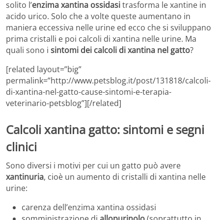
solito l’
enzima xantina ossidasi
trasforma le xantine in
acido urico. Solo che a volte queste aumentano in
maniera eccessiva nelle urine ed ecco che si sviluppano
prima cristalli e poi calcoli di xantina nelle urine. Ma
quali sono i
sintomi dei calcoli di xantina nel gatto
?
[related layout=”big”
permalink=”http://www.petsblog.it/post/131818/calcoli-
di-xantina-nel-gatto-cause-sintomi-e-terapia-
veterinario-petsblog”][/related]
Calcoli xantina gatto: sintomi e segni
clinici
Sono diversi i motivi per cui un gatto può avere
xantinuria
, cioè un aumento di cristalli di xantina nelle
urine:
carenza dell’enzima xantina ossidasi
somministrazione di
allopurinolo
(soprattutto in