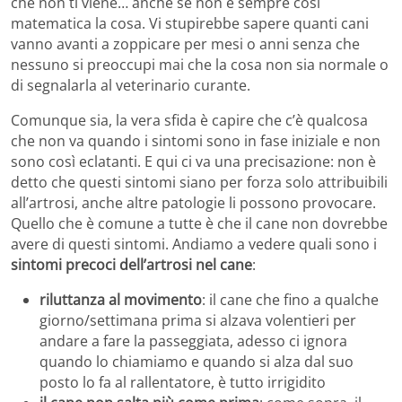
che non ti viene… anche se non è sempre così
matematica la cosa. Vi stupirebbe sapere quanti cani
vanno avanti a zoppicare per mesi o anni senza che
nessuno si preoccupi mai che la cosa non sia normale o
di segnalarla al veterinario curante.
Comunque sia, la vera sfida è capire che c’è qualcosa
che non va quando i sintomi sono in fase iniziale e non
sono così eclatanti. E qui ci va una precisazione: non è
detto che questi sintomi siano per forza solo attribuibili
all’artrosi, anche altre patologie li possono provocare.
Quello che è comune a tutte è che il cane non dovrebbe
avere di questi sintomi. Andiamo a vedere quali sono i
sintomi precoci dell’artrosi nel cane
:
riluttanza al movimento
: il cane che fino a qualche
giorno/settimana prima si alzava volentieri per
andare a fare la passeggiata, adesso ci ignora
quando lo chiamiamo e quando si alza dal suo
posto lo fa al rallentatore, è tutto irrigidito