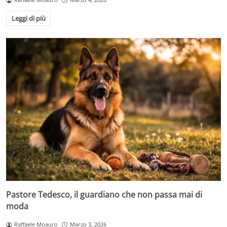
Leggi di più
Pastore Tedesco, il guardiano che non passa mai di
moda
Raffaele Moauro
Marzo 3, 2026