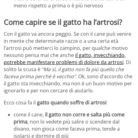
meno rispetto a prima o è più nervoso
Come capire se il gatto ha l’artrosi?
Con il gatto va ancora peggio. Se con il cane può venire
in mente che determinate razze o a una certa età
l’artrosi può metterci lo zampino, per qualche motivo
nessuno pensa mai che anche
il gatto, invecchiando,
potrebbe manifestare problemi di dolore da artrosi
. Di
solito la scusa è
“Ma sì, il gatto non fa più quello che
faceva prima perché è vecchio”
. Ok, sono d’accordo che
il gatto sta invecchiando, ma non è un buon motivo per
ignorarlo e per non cercare di aiutarlo.
Ecco cosa fa il
gatto quando soffre di artrosi
:
come il cane,
il gatto non corre e salta più come
prima
, non lo vedete più salire o scendere dal
divano, non gioca come faceva prima, tende a
isolarsi e dormire di più