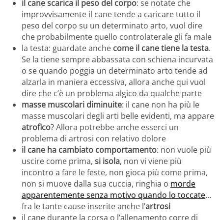
il cane scarica il peso del corpo
: se notate che
improvvisamente il cane tende a caricare tutto il
peso del corpo su un determinato arto, vuol dire
che probabilmente quello controlaterale gli fa male
la testa: guardate anche
come il cane tiene la testa
.
Se la tiene sempre abbassata con schiena incurvata
o se quando poggia un determinato arto tende ad
alzarla in maniera eccessiva, allora anche qui vuol
dire che c’è un problema algico da qualche parte
masse muscolari diminuite
: il cane non ha più le
masse muscolari degli arti belle evidenti, ma appare
atrofico
? Allora potrebbe anche esserci un
problema di artrosi con relativo dolore
il cane ha cambiato comportamento
: non vuole più
uscire come prima,
si isola
, non vi viene più
incontro a fare le feste, non gioca più come prima,
non si muove dalla sua cuccia, ringhia o
morde
apparentemente senza motivo quando lo toccate
…
fra le tante cause inserite anche l’
artrosi
il cane durante la corsa o l’allenamento corre di