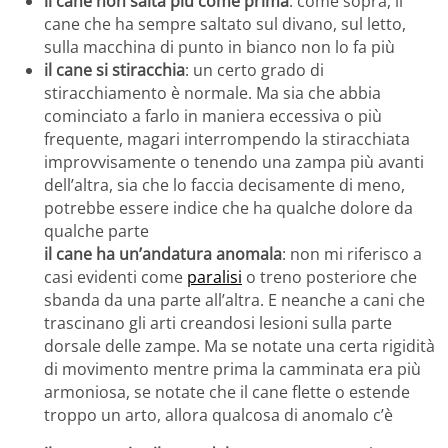
il cane non salta più come prima
: come sopra, il
cane che ha sempre saltato sul divano, sul letto,
sulla macchina di punto in bianco non lo fa più
il cane si stiracchia
: un certo grado di
stiracchiamento è normale. Ma sia che abbia
cominciato a farlo in maniera eccessiva o più
frequente, magari interrompendo la stiracchiata
improvvisamente o tenendo una zampa più avanti
dell’altra, sia che lo faccia decisamente di meno,
potrebbe essere indice che ha qualche dolore da
qualche parte
il cane ha un’andatura anomala
: non mi riferisco a
casi evidenti come
paralisi
o treno posteriore che
sbanda da una parte all’altra. E neanche a cani che
trascinano gli arti creandosi lesioni sulla parte
dorsale delle zampe. Ma se notate una certa rigidità
di movimento mentre prima la camminata era più
armoniosa, se notate che il cane flette o estende
troppo un arto, allora qualcosa di anomalo c’è