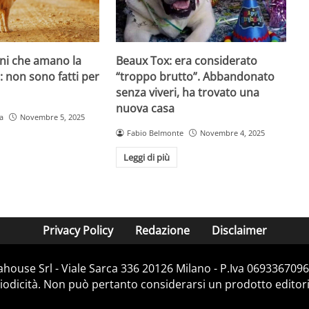
ani che amano la
Beaux Tox: era considerato
o: non sono fatti per
“troppo brutto”. Abbandonato
senza viveri, ha trovato una
nuova casa
a
Novembre 5, 2025
Fabio Belmonte
Novembre 4, 2025
Leggi di più
Privacy Policy
Redazione
Disclaimer
house Srl - Viale Sarca 336 20126 Milano - P.Iva 06933670967
dicità. Non può pertanto considerarsi un prodotto editorial