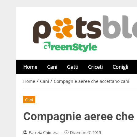
Home
Cani
Gatti
Criceti
Conigli
/
/
Home
Cani
Compagnie aeree che accettano cani
Cani
Compagnie aeree che 
Patrizia Chimera
-
Dicembre 7, 2019