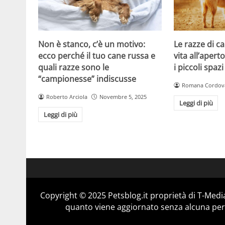
Non è stanco, c’è un motivo:
Le razze di c
ecco perché il tuo cane russa e
vita all’apert
quali razze sono le
i piccoli spazi
“campionesse” indiscusse
Romana Cordov
Roberto Arciola
Novembre 5, 2025
Leggi di più
Leggi di più
Copyright © 2025 Petsblog.it proprietà di T-Media
quanto viene aggiornato senza alcuna perio