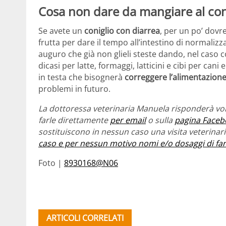
Cosa non dare da mangiare al con
Se avete un
coniglio con diarrea
, per un po’ dovr
frutta per dare il tempo all’intestino di normalizzar
auguro che già non glieli steste dando, nel caso c
dicasi per latte, formaggi, latticini e cibi per cani
in testa che bisognerà
correggere l’alimentazione
problemi in futuro.
La dottoressa veterinaria Manuela risponderà vol
farle direttamente
per email
o sulla
pagina Faceb
sostituiscono in nessun caso una visita veterina
caso e per nessun motivo nomi e/o dosaggi di fa
Foto |
8930168@N06
ARTICOLI CORRELATI