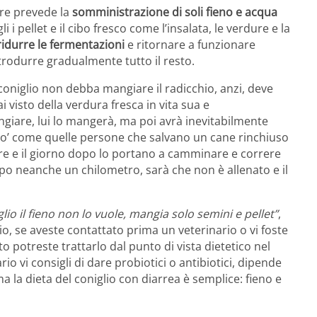
ire prevede la
somministrazione di soli fieno e acqua
li i pellet e il cibo fresco come l’insalata, le verdure e la
ridurre le fermentazioni
e ritornare a funzionare
rodurre gradualmente tutto il resto.
oniglio non debba mangiare il radicchio, anzi, deve
visto della verdura fresca in vita sua e
giare, lui lo mangerà, ma poi avrà inevitabilmente
n po’ come quelle persone che salvano un cane rinchiuso
re e il giorno dopo lo portano a camminare e correre
dopo neanche un chilometro, sarà che non è allenato e il
glio il fieno non lo vuole, mangia solo semini e pellet”
,
o, se aveste contattato prima un veterinario o vi foste
 potreste trattarlo dal punto di vista dietetico nel
o vi consigli di dare probiotici o antibiotici, dipende
 ma la dieta del coniglio con diarrea è semplice: fieno e