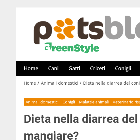
Home
Cani
Gatti
Criceti
Conigli
/
/
Home
Animali domestici
Dieta nella diarrea del con
Animali domestici
Conigli
Malattie animali
Veterinario ri
Dieta nella diarrea del
mangiare?