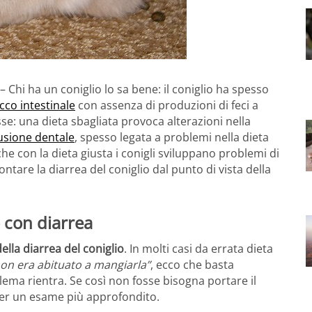
– Chi ha un coniglio lo sa bene: il coniglio ha spesso
cco intestinale
con assenza di produzioni di feci a
e: una dieta sbagliata provoca alterazioni nella
usione dentale
, spesso legata a problemi nella dieta
e con la dieta giusta i conigli sviluppano problemi di
are la diarrea del coniglio dal punto di vista della
 con diarrea
ella diarrea del coniglio
. In molti casi da errata dieta
non era abituato a mangiarla”
, ecco che basta
lema rientra. Se così non fosse bisogna portare il
 per un esame più approfondito.