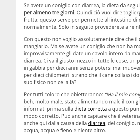
Se avete un coniglio con diarrea, la dieta da segu
per almeno tre giorni
. Quindi ciò vuol dire toglierg
frutta: questo serve per permette all’intestino di
normalmente. Solo in seguito provederete a reint
Con questo non voglio assolutamente dire che il c
mangiarlo. Ma se avete un coniglio che non ha mai 
improvvisamente gli date un cavolo intero da man
diarrea. Ci va il giusto mezzo in tutte le cose, u
in gabbia per dieci anni senza potersi mai muove
per dieci chilometri: strano che il cane collassi 
suo fisico non ce la fa?
Per tutti coloro che obietteranno:
“Ma il mio coni
beh, molto male, state alimentando male il conigli
informati prima sulla
dieta corretta
a questo punto
modo corretto. Può anche capitare che il veterinari
anche qui dalla causa della
diarrea
, del coniglio,
acqua, acqua e fieno e niente altro.