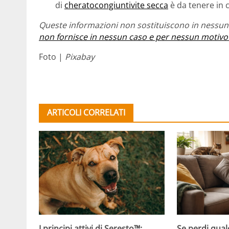
di
cheratocongiuntivite secca
è da tenere in 
Queste informazioni non sostituiscono in nessun 
non fornisce in nessun caso e per nessun motivo
Foto |
Pixabay
ARTICOLI CORRELATI
Se perdi qual
I principi attivi di Seresto™: