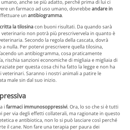
mano, anche se più adatto, perché prima di lui ci
crivere un farmaco ad uso umano, dovrebbe
andare in
effettuare un
antibiogramma
.
ritta la tilosina
con buoni risultati. Da quando sarà
ro veterinario non potrà più prescrivervela in quanto è
veterinaria. Secondo la regola della cascata, dovrà
a nulla. Per potervi prescrivere quella tilosina,
a facendo un antibiogramma, cosa praticamente
a, rischia sanzioni economiche di migliaia e migliaia di
aziate per questa cosa chi ha fatto la legge e non ha
 veterinari. Saranno i nostri animali a patire le
ta male sin dal suo inizio.
pressiva
a i
farmaci immunosoppressivi
. Ora, lo so che si è tutti
er via degli effetti collaterali, ma ragionate in questo
tetica e antibiotica, non lo si può lasciare così perché
rte il cane. Non fare una terapia per paura dei