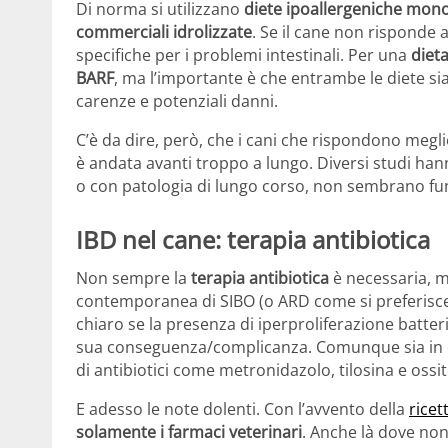
Di norma si utilizzano
diete ipoallergeniche mon
commerciali idrolizzate
. Se il cane non risponde a
specifiche per i problemi intestinali. Per una
diet
BARF
, ma l’importante è che entrambe le diete si
carenze e potenziali danni.
C’è da dire, però, che i cani che rispondono megli
è andata avanti troppo a lungo. Diversi studi hann
o con patologia di lungo corso, non sembrano fu
IBD nel cane: terapia antibiotica
Non sempre la
terapia antibiotica
è necessaria, m
contemporanea di SIBO (o ARD come si preferisce 
chiaro se la presenza di iperproliferazione batteri
sua conseguenza/complicanza. Comunque sia in cas
di antibiotici come metronidazolo, tilosina e ossit
E adesso le note dolenti. Con l’avvento della
ricet
solamente i farmaci veterinari
. Anche là dove non 