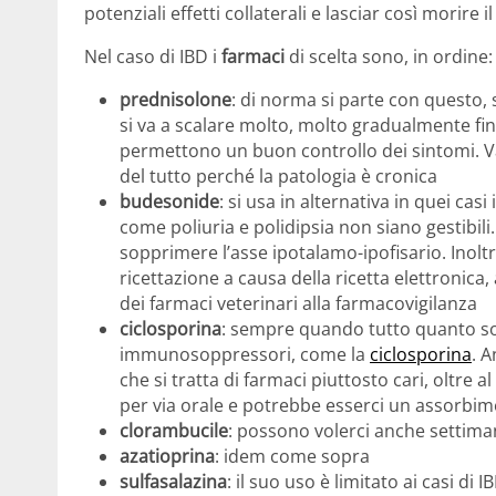
potenziali effetti collaterali e lasciar così morire
Nel caso di IBD i
farmaci
di scelta sono, in ordine:
prednisolone
: di norma si parte con questo, 
si va a scalare molto, molto gradualmente fi
permettono un buon controllo dei sintomi. Va
del tutto perché la patologia è cronica
budesonide
: si usa in alternativa in quei casi 
come poliuria e polidipsia non siano gestibili.
sopprimere l’asse ipotalamo-ipofisario. Inolt
ricettazione a causa della ricetta elettronica
dei farmaci veterinari alla farmacovigilanza
ciclosporina
: sempre quando tutto quanto sop
immunosoppressori, come la
ciclosporina
. A
che si tratta di farmaci piuttosto cari, oltre 
per via orale e potrebbe esserci un assorbim
clorambucile
: possono volerci anche settima
azatioprina
: idem come sopra
sulfasalazina
: il suo uso è limitato ai casi di 