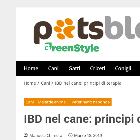
Home
Cani
Gatti
Criceti
Conigli
/
/
Home
Cani
IBD nel cane: principi di terapia
Cani
Malattie animali
Veterinario risponde
IBD nel cane: principi 
Manuela Chimera
-
Marzo 18, 2019