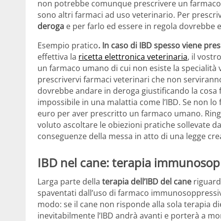
non potrebbe comunque prescrivere un farmaco u
sono altri farmaci ad uso veterinario. Per pres
deroga
e per farlo ed essere in regola dovrebbe 
Esempio pratico
. In caso di IBD spesso viene presc
effettiva la
ricetta elettronica veterinaria
, il vost
un farmaco umano di cui non esiste la specialità 
prescrivervi farmaci veterinari che non serviranno 
dovrebbe andare in deroga giustificando la cos
impossibile in una malattia come l’IBD. Se non lo f
euro per aver prescritto un farmaco umano. Ringr
voluto ascoltare le obiezioni pratiche sollevate dai
conseguenze della messa in atto di una legge crea
IBD nel cane: terapia immunosop
Larga parte della
terapia dell’IBD del cane
riguard
spaventati dall’uso di farmaco immunosoppressivi p
modo: se il cane non risponde alla sola terapia die
inevitabilmente l’IBD andrà avanti e porterà a mo