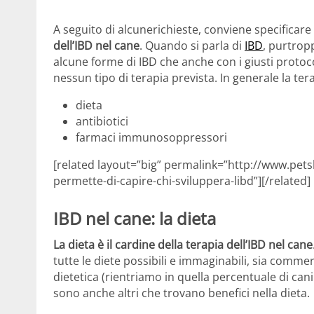
A seguito di alcunerichieste, conviene specificar
dell’IBD nel cane
. Quando si parla di
IBD
, purtrop
alcune forme di IBD che anche con i giusti protoc
nessun tipo di terapia prevista. In generale la tera
dieta
antibiotici
farmaci immunosoppressori
[related layout=”big” permalink=”http://www.petsb
permette-di-capire-chi-sviluppera-libd”][/related]
IBD nel cane: la dieta
La dieta è il cardine della terapia dell’IBD nel cane
tutte le diete possibili e immaginabili, sia comme
dietetica (rientriamo in quella percentuale di ca
sono anche altri che trovano benefici nella dieta.