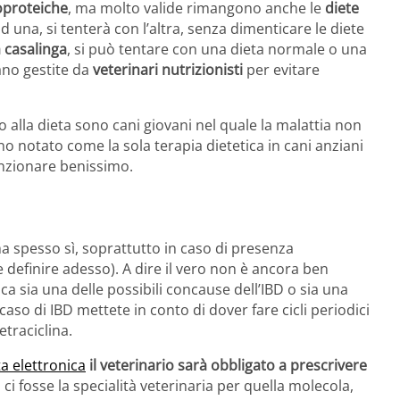
oproteiche
, ma molto valide rimangono anche le
diete
d una, si tenterà con l’altra, senza dimenticare le diete
a casalinga
, si può tentare con una dieta normale o una
ano gestite da
veterinari nutrizionisti
per evitare
o alla dieta sono cani giovani nel quale la malattia non
o notato come la sola terapia dietetica in cani anziani
nzionare benissimo.
a spesso sì, soprattutto in caso di presenza
definire adesso). A dire il vero non è ancora ben
ca sia una delle possibili concause dell’IBD o sia una
o di IBD mettete in conto di dover fare cicli periodici
etraciclina.
ta elettronica
il veterinario sarà obbligato a prescrivere
ci fosse la specialità veterinaria per quella molecola,