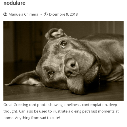
nodulare
Manuela Chimera
-
Dicembre 9, 2018
Great Greeting card photo showing loneliness, contemplation, deep
thought. Can also be used to illustrate a dieing pet's last moments at
home. Anything from sad to cute!