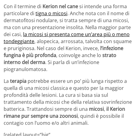
Con il termine di
Kerion nel cane
si intende una forma
particolare di
tigna o micosi
. Anche nota con il nome di
dermatofitosi nodulare, si tratta sempre di una micosi,
ma con una presentazione insolita. Nella maggior parte
dei casi,
la micosi si presenta come un’area più o meno
tondeggiante
, alopecica, arrossata, talvolta con squame
e pruriginosa. Nel caso del Kerion, invece,
l’infezione
fungina è più profonda
, coinvolge anche lo
strato
interno del derma
. Si parla di un’infezione
piogranulomatosa.
La
terapia
potrebbe essere un po’ più lunga rispetto a
quella di una micosi classica e questo per la maggior
profondità delle lesioni. La cura si basa sia sul
trattamento della micosi che della relativa sovrinfezione
batterica. Trattandosi sempre di una
micosi
,
il Kerion
rimane pur sempre una zoonosi
, quindi è possibile il
contagio con l’uomo e/o altri animali.
[related layout=”big”