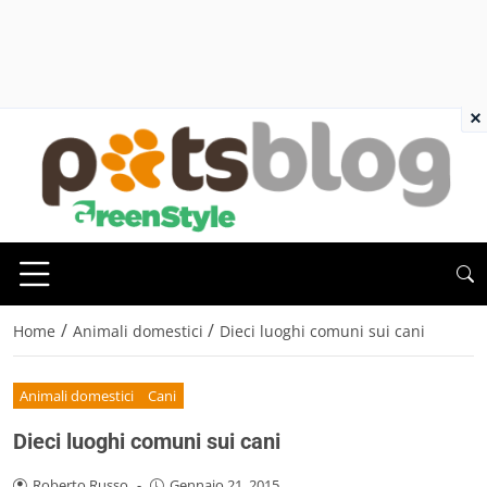
×
/
/
Home
Animali domestici
Dieci luoghi comuni sui cani
Animali domestici
Cani
Dieci luoghi comuni sui cani
Roberto Russo
-
Gennaio 21, 2015