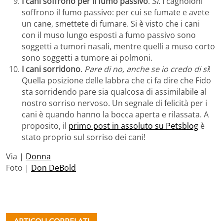
I cani soffrono per il fumo passivo
.
Sì
. I cagnoloni
soffrono il fumo passivo: per cui se fumate e avete
un cane, smettete di fumare. Si è visto che i cani
con il muso lungo esposti a fumo passivo sono
soggetti a tumori nasali, mentre quelli a muso corto
sono soggetti a tumore ai polmoni.
I cani sorridono
.
Pare di no, anche se io credo di sì
!
Quella posizione delle labbra che ci fa dire che Fido
sta sorridendo pare sia qualcosa di assimilabile al
nostro sorriso nervoso. Un segnale di felicità per i
cani è quando hanno la bocca aperta e rilassata. A
proposito, il
primo post in assoluto su Petsblog
è
stato proprio sul sorriso dei cani!
Via |
Donna
Foto |
Don DeBold