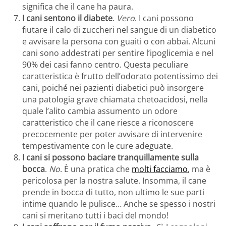
significa che il cane ha paura.
I cani sentono il diabete
.
Vero
. I cani possono
fiutare il calo di zuccheri nel sangue di un diabetico
e avvisare la persona con guaiti o con abbai. Alcuni
cani sono addestrati per sentire l’ipoglicemia e nel
90% dei casi fanno centro. Questa peculiare
caratteristica è frutto dell’odorato potentissimo dei
cani, poiché nei pazienti diabetici può insorgere
una patologia grave chiamata chetoacidosi, nella
quale l’alito cambia assumento un odore
caratteristico che il cane riesce a riconoscere
precocemente per poter avvisare di intervenire
tempestivamente con le cure adeguate.
I cani si possono baciare tranquillamente sulla
bocca
.
No
. È una pratica che
molti facciamo
, ma è
pericolosa per la nostra salute. Insomma, il cane
prende in bocca di tutto, non ultimo le sue parti
intime quando le pulisce… Anche se spesso i nostri
cani si meritano tutti i baci del mondo!