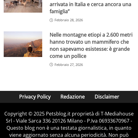
arrivata in Italia e cerca ancora una
famiglia”
Febbraio 28, 2026
Nelle montagne etiopi a 2.600 metri
hanno trovato un mammifero che
non sapevamo esistesse: è grande
come un pollice
Febbraio 27, 2026
Privacy Policy
Redazione
Disclaimer
Copyright © 2025 Petsblog.it proprietà di T-Mediahouse
Srl - Viale Sarca 336 20126 Milano - P.Iva 06933670967 -
Questo blog non è una testata giornalistica, in quanto
viene aggiornato senza alcuna periodicità. Non può