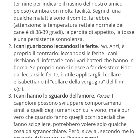
termine per indicare il nasino del nostro amico
peloso) cambia con molta facilità. Segni di una
qualche malattia sono il vomito, la febbre
(attenzione: la temperatura rettale normale del
cane è di 38-39 gradi), la perdita di appetito, la tosse
e una persistente sonnolenza.
I cani guariscono leccandosi le ferite
.
No
. Anzi, è
proprio il contrario: leccandosi le ferite i cani
rischiano di infettarle con i vari batteri che hanno in
bocca. Se proprio non si riesce a far desistere Fido
dal leccarsi le ferite, è utile applicargli il collare
elisabettiano (il “collare della vergogna” del film
Up
!).
I cani hanno lo sguardo dell’amore
.
Forse
. I
cagnoloni possono sviluppare comportamenti
simili a quelli degli umani con cui vivono, ma è pur
vero che quando fanno quegli occhi speciali che
fanno sciogliere, potrebbero volere solo qualche
cosa da sgranocchiare. Però, suvvia!, secondo me lo