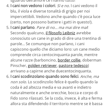
sguardo dell’amore ce l’hanno tutto!
I cani non vedono i colori
.
Sì e no
. I cani vedono il
blu, il viola e diverse tonalità di grigio per noi
impercettibili. Vedono anche quando c’è poca luce
(certo, non possono battere i gatti in questo!).
I cani parlano
.
Pare di no… ma mai dire mai
!
Secondo qualcuno,
il filosofo Leibniz
avrebbe
conosciuto un cane in grado di dire una trentina di
parole… Se comunque non parlano, i cani
capiscono quello che diciamo loro: un cane medio
comprende circa centocinquanta parole, mentre
alcune razze (barboncino,
border collie
, doberman
Pinscher,
golden retriever
,
pastore tedesco
)
arrivano a capirne anche duecentocinquanta.
I cani scodinzolano quando sono felici
.
Anche, ma
non solo
. Lo scodinzolio felice è quello quando la
coda è ad altezza media e va avanti e indietro
naturalmente e anche orecchie, bocca e corpo di
Fido sono rilassati. Se la coda, invece, è alta e ferma
allora sta difendendo il territorio mentre se è bassa