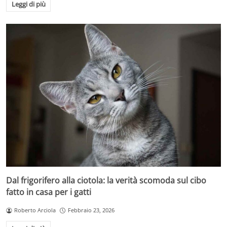
Leggi di più
Dal frigorifero alla ciotola: la verità scomoda sul cibo
fatto in casa per i gatti
Roberto Arciola
Febbraio 23, 2026