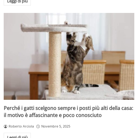
Leggi di più
Perché i gatti scelgono sempre i posti più alti della casa:
il motivo è affascinante e poco conosciuto
Roberto Arciola
Novembre 5, 2025
Leggi di più