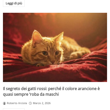
Leggi di più
Il segreto dei gatti rossi: perché il colore arancione è
quasi sempre ‘roba da maschi
Roberto Arciola
Marzo 2, 2026