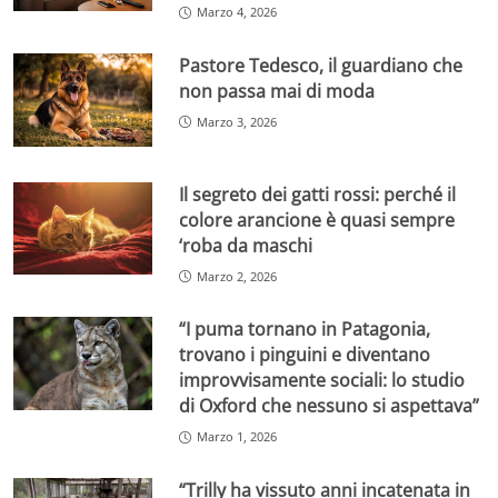
Marzo 4, 2026
Pastore Tedesco, il guardiano che
non passa mai di moda
Marzo 3, 2026
Il segreto dei gatti rossi: perché il
colore arancione è quasi sempre
‘roba da maschi
Marzo 2, 2026
“I puma tornano in Patagonia,
trovano i pinguini e diventano
improvvisamente sociali: lo studio
di Oxford che nessuno si aspettava”
Marzo 1, 2026
“Trilly ha vissuto anni incatenata in