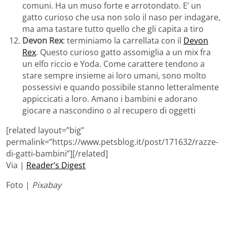
comuni. Ha un muso forte e arrotondato. E’ un
gatto curioso che usa non solo il naso per indagare,
ma ama tastare tutto quello che gli capita a tiro
Devon Rex
: terminiamo la carrellata con il
Devon
Rex
. Questo curioso gatto assomiglia a un mix fra
un elfo riccio e Yoda. Come carattere tendono a
stare sempre insieme ai loro umani, sono molto
possessivi e quando possibile stanno letteralmente
appiccicati a loro. Amano i bambini e adorano
giocare a nascondino o al recupero di oggetti
[related layout=”big”
permalink=”https://www.petsblog.it/post/171632/razze-
di-gatti-bambini”][/related]
Via |
Reader’s Digest
Foto |
Pixabay