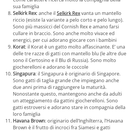
sua famiglia
Selkirk Rex
: anche il
Selkirk Rex
vanta un mantello
riccio (esiste la variante a pelo corto e pelo lungo).
Sono più massicci del Cornish Rex e amano farsi
cullare in braccio. Sono anche molto vivace ed
energici, per cui adorano giocare con i bambini
Korat
: il Korat è un gatto molto affascinante. E’ una
delle tre razze di gatti con mantello blu (le altre due
sono il Certosino e il Blu di Russia). Sono molto
giocherelloni e adorano le coccole
Singapura
: il Singapura è originario di Singapore.
Sono gatti di taglia grande che impiegano anche
due anni prima di raggiungere la maturità.
Nonostante questo, mantengono anche da adulti
un atteggiamento da gattini giocherelloni. Sono
gatti estroversi e adorano stare in compagnia della
loro famiglia
Havana Brown
: originario dell’Inghilterra, l’Havana
Brown è il frutto di incroci fra Siamesi e gatti