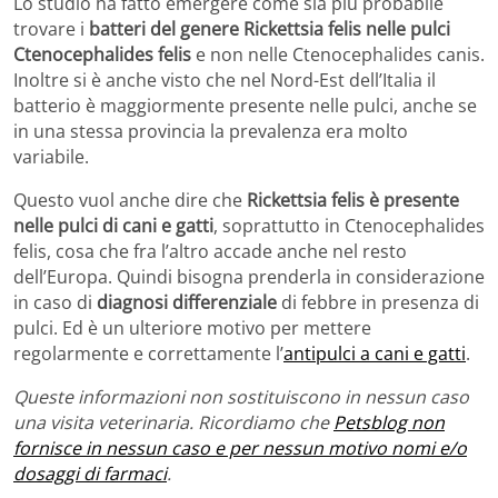
Lo studio ha fatto emergere come sia più probabile
trovare i
batteri del genere Rickettsia felis nelle pulci
Ctenocephalides felis
e non nelle Ctenocephalides canis.
Inoltre si è anche visto che nel Nord-Est dell’Italia il
batterio è maggiormente presente nelle pulci, anche se
in una stessa provincia la prevalenza era molto
variabile.
Questo vuol anche dire che
Rickettsia felis è presente
nelle pulci di cani e gatti
, soprattutto in Ctenocephalides
felis, cosa che fra l’altro accade anche nel resto
dell’Europa. Quindi bisogna prenderla in considerazione
in caso di
diagnosi differenziale
di febbre in presenza di
pulci. Ed è un ulteriore motivo per mettere
regolarmente e correttamente l’
antipulci a cani e gatti
.
Queste informazioni non sostituiscono in nessun caso
una visita veterinaria. Ricordiamo che
Petsblog non
fornisce in nessun caso e per nessun motivo nomi e/o
dosaggi di farmaci
.