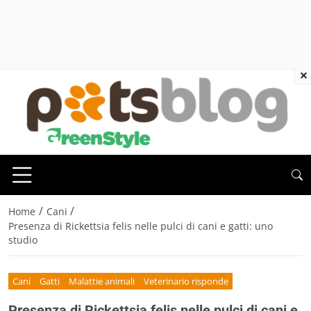
×
/
/
Home
Cani
Presenza di Rickettsia felis nelle pulci di cani e gatti: uno
studio
Cani
Gatti
Malattie animali
Veterinario risponde
Presenza di Rickettsia felis nelle pulci di cani e