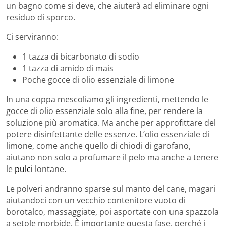
un bagno come si deve, che aiuterà ad eliminare ogni
residuo di sporco.
Ci serviranno:
1 tazza di bicarbonato di sodio
1 tazza di amido di mais
Poche gocce di olio essenziale di limone
In una coppa mescoliamo gli ingredienti, mettendo le
gocce di olio essenziale solo alla fine, per rendere la
soluzione più aromatica. Ma anche per approfittare del
potere disinfettante delle essenze. L’olio essenziale di
limone, come anche quello di chiodi di garofano,
aiutano non solo a profumare il pelo ma anche a tenere
le
pulci
lontane.
Le polveri andranno sparse sul manto del cane, magari
aiutandoci con un vecchio contenitore vuoto di
borotalco, massaggiate, poi asportate con una spazzola
a setole morbide. È importante questa fase, perché i