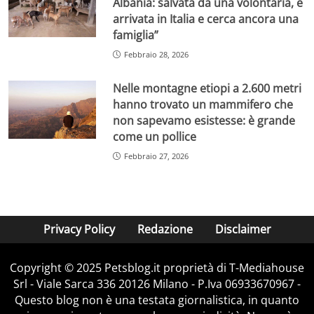
Albania: salvata da una volontaria, è
arrivata in Italia e cerca ancora una
famiglia”
Febbraio 28, 2026
Nelle montagne etiopi a 2.600 metri
hanno trovato un mammifero che
non sapevamo esistesse: è grande
come un pollice
Febbraio 27, 2026
Privacy Policy
Redazione
Disclaimer
Copyright © 2025 Petsblog.it proprietà di T-Mediahouse
Srl - Viale Sarca 336 20126 Milano - P.Iva 06933670967 -
Questo blog non è una testata giornalistica, in quanto