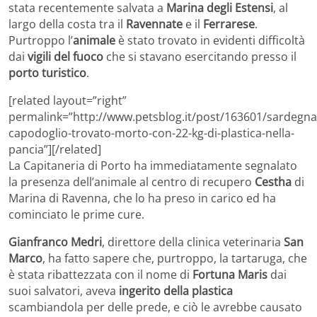
stata recentemente salvata a
Marina degli Estensi
, al
largo della costa tra il
Ravennate
e il
Ferrarese
.
Purtroppo l’
animale
è stato trovato in evidenti difficoltà
dai
vigili del fuoco
che si stavano esercitando presso il
porto turistico
.
[related layout=”right”
permalink=”http://www.petsblog.it/post/163601/sardegna
capodoglio-trovato-morto-con-22-kg-di-plastica-nella-
pancia”][/related]
La Capitaneria di Porto ha immediatamente segnalato
la presenza dell’animale al centro di recupero
Cestha
di
Marina di Ravenna, che lo ha preso in carico ed ha
cominciato le prime cure.
Gianfranco Medri
, direttore della clinica veterinaria
San
Marco
, ha fatto sapere che, purtroppo, la tartaruga, che
è stata ribattezzata con il nome di
Fortuna Maris
dai
suoi salvatori, aveva
ingerito della plastica
scambiandola per delle prede, e ciò le avrebbe causato