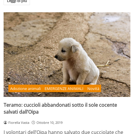
Leggi di più
Adozione animali
EMERGENZE ANIMALI
Novità
Teramo: cuccioli abbandonati sotto il sole cocente
salvati dall’Oipa
Fiorella Vasta
Ottobre 10, 2019
I volontari dell’Oipa hanno salvato due cucciolate che