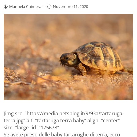
Manuela Chimera
-
Novembre 11, 2020
[img src=”https://media.petsblog.it/9/93a/tartaruga-
terra.jpg” alt=”tartaruga terra baby” align=”center”
size=”large” id=”175678″]
Se avete preso delle baby tartarughe di terra, ecco