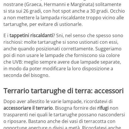
nostrane (Graeca, Hermanni e Marginata) solitamente
si sta sui 26 gradi, con hot spot anche a 30 gradi. Occhio
a non mettere la lampada riscaldante troppo vicino alle
tartarughe, per evitare di ustionarle.
E i
tappetini riscaldanti
? Sni, nel senso che spesso sono
rischiosi: molte tartarughe si sono ustionati con essi,
anche quando posizionati correttamente. Suggeriamo
poi di non usare le lampade che forniscono sia colore
che UVB: meglio sempre avere due lampade separate,
in modo da poter modificare la loro disposizione a
seconda del bisogno.
Terrario tartarughe di terra: accessori
Dopo aver allestito le varie lampade, ricordatevi di
accessoriare il terrario
. Bisogna fornire dei
rifugi
non
trasparenti nei quali le tartarughe possano nascondersi
o riposare. Bastano anche dei vasi di terracotta con
opportune aperture o divisi a metà. Ricordatevi anche