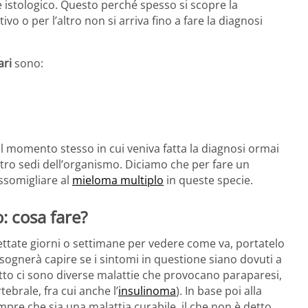
 istologico. Questo perché spesso si scopre la
o o per l’altro non si arriva fino a fare la diagnosi
ari
sono:
el momento stesso in cui veniva fatta la diagnosi ormai
tro sedi dell’organismo. Diciamo che per fare un
ssomigliare al
mieloma multiplo
in queste specie.
: cosa fare?
ettate giorni o settimane per vedere come va, portatelo
Bisognerà capire se i sintomi in questione siano dovuti a
tto ci sono diverse malattie che provocano paraparesi,
ebrale, fra cui anche l’
insulinoma
). In base poi alla
mpre che sia una malattia curabile, il che non è detto.