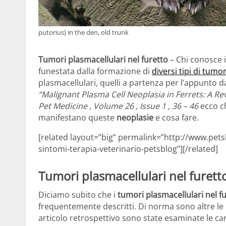
putorius) in the den, old trunk
Tumori plasmacellulari nel furetto
– Chi conosce i
funestata dalla formazione di
diversi tipi di tumor
plasmacellulari, quelli a partenza per l’appunto d
“Malignant Plasma Cell Neoplasia in Ferrets: A Revi
Pet Medicine , Volume 26 , Issue 1 , 36 – 46
ecco c
manifestano queste
neoplasie
e cosa fare.
[related layout=”big” permalink=”http://www.pets
sintomi-terapia-veterinario-petsblog”][/related]
Tumori plasmacellulari nel furett
Diciamo subito che i
tumori plasmacellulari nel f
frequentemente descritti. Di norma sono altre le 
articolo retrospettivo sono state esaminate le carte