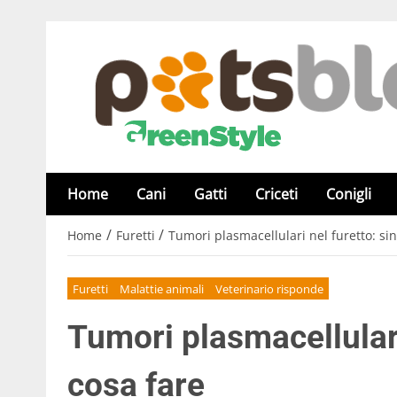
Home
Cani
Gatti
Criceti
Conigli
/
/
Home
Furetti
Tumori plasmacellulari nel furetto: si
Furetti
Malattie animali
Veterinario risponde
Tumori plasmacellulari
cosa fare