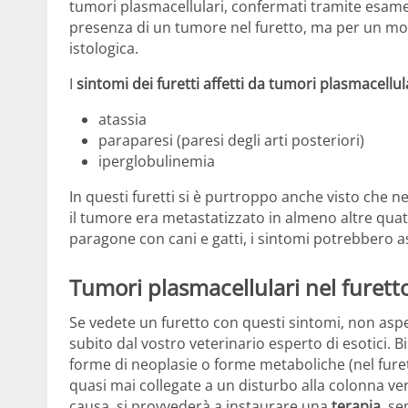
tumori plasmacellulari, confermati tramite esame
presenza di un tumore nel furetto, ma per un motiv
istologica.
I
sintomi dei furetti affetti da tumori plasmacellul
atassia
paraparesi (paresi degli arti posteriori)
iperglobulinemia
In questi furetti si è purtroppo anche visto che n
il tumore era metastatizzato in almeno altre quat
paragone con cani e gatti, i sintomi potrebbero a
Tumori plasmacellulari nel furetto
Se vedete un furetto con questi sintomi, non asp
subito dal vostro veterinario esperto di esotici. 
forme di neoplasie o forme metaboliche (nel fure
quasi mai collegate a un disturbo alla colonna vert
causa, si provvederà a instaurare una
terapia
, se